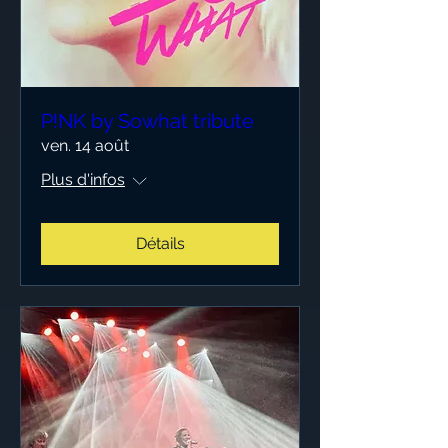
P!NK by Sowhat tribute
ven. 14 août
Plus d'infos
Détails