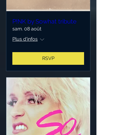
P!NK by Sowhat tribute
sam. 08 août
Plus d'infos
RSVP