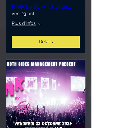
P!NK by Sowhat tribute
ven. 23 oct.
Plus d'infos
Détails