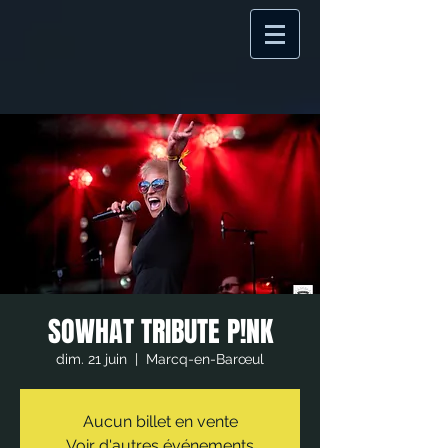
SOWHAT TRIBUTE P!NK
dim. 21 juin
  |  
Marcq-en-Barœul
Aucun billet en vente
Voir d'autres événements