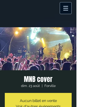
MNB cover
dim. 23 août
  |  
Forville
Aucun billet en vente
Voir d'autres événements